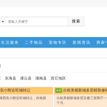
生活服务
二手物品
宠物专区
新闻资讯
商家
租
区
东海县
灌云县
灌南县
其它地区
实小附近旺铺转让
出租美都新城多层精装修
有图
路西实小附近旺铺转让，价格面
出租美都新城多层五楼三室两厅一卫
个月。