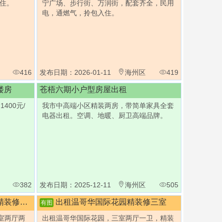
住。
宁广场、步行街、万润街，配套齐全，民用
电，通燃气，拎包入住。
416
发布日期：2026-01-11
海州区
419
楼房
苍梧六期小户型房屋出租
400元/
我市中高端小区精装两房，带简单家具全套
电器出租。空调、地暖、厨卫高端品牌。
382
发布日期：2025-12-11
海州区
505
修楼房
出租温哥华国际花园精装修三室
有图
室两厅两
出租温哥华国际花园，三室两厅一卫，精装