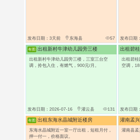
发布日期：3天前
东海县
57
发布日期
出租新村牛津幼儿园旁三楼
出租碧桂
有图
出租新村牛津幼儿园旁三楼，三室三台空
出租碧桂
调，拎包入住，有燃气，900元/月。
空调，1
发布日期：2026-07-16
灌云县
131
发布日期：2
出租东海水晶城附近楼房
灌南孟兴
有图
东海水晶城附近一室一厅出租，短租月付，
灌南县孟
押一付一，价格面议。