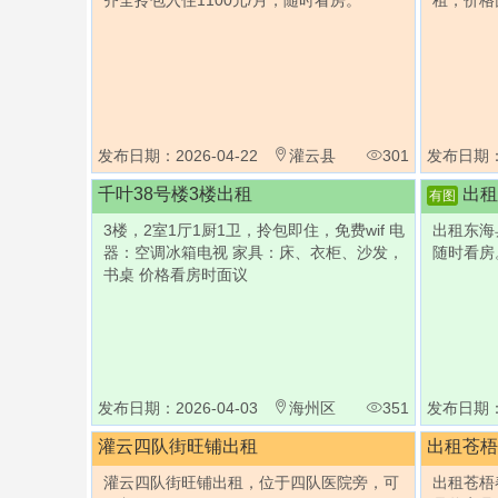
齐全拎包入住1100元/月，随时看房。
租，价格
发布日期：2026-04-22
灌云县
301
发布日期：2
千叶38号楼3楼出租
出租
有图
3楼，2室1厅1厨1卫，拎包即住，免费wif 电
出租东海
器：空调冰箱电视 家具：床、衣柜、沙发，
随时看房
书桌 价格看房时面议
发布日期：2026-04-03
海州区
351
发布日期：2
灌云四队街旺铺出租
出租苍梧
灌云四队街旺铺出租，位于四队医院旁，可
出租苍梧