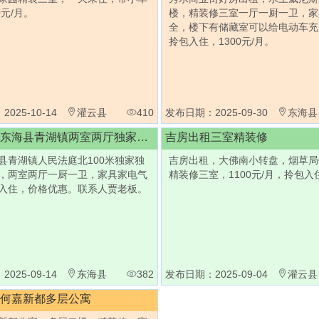
0元/月。
楼，精装修三室一厅一厨一卫，家
全，楼下有储藏室可以给电动车充
拎包入住，1300元/月。
025-10-14
灌云县
410
发布日期：2025-09-30
东海县
东海县青湖镇两室两厅独家独院
吉房出租三室精装修
县青湖镇人民法庭北100米独家独
吉房出租，大佛南小转盘，烟草局
，两室两厅一厨一卫，家具家电气
精装修三室，1100元/月，拎包入
入住，价格优惠。联系人贾老板。
025-09-14
东海县
382
发布日期：2025-09-04
灌云县
何嘉新都多层公寓