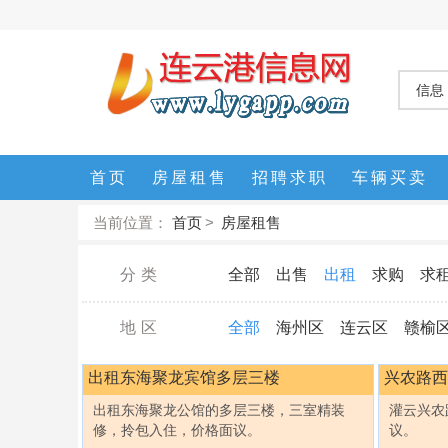
信息
首页
房屋租售
招聘求职
车辆买卖
当前位置：
首页
>
房屋租售
分类
全部
出售
出租
求购
求
地区
全部
海州区
连云区
赣榆
出租东海聚龙宾馆多层三楼
兴农路西
出租东海聚龙公馆的多层三楼，三室精装
灌云兴农
修，拎包入住，价格面议。
议。