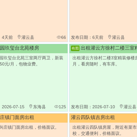
：4天前
灌云县
66
发布日期：6天前
灌云县
园玖玺台北苑楼房
出租灌云方徐村二楼三室精装
有图
园玖玺台北苑三室两厅两卫，新装
出租灌云方徐村二楼3室精装修楼房，
850元/月，包物业费。
月，看房随时，有车库。
026-07-15
东海县
125
发布日期：2026-07-10
灌云县
庄镇门面房出租
灌云四队镇吉房出租
兴庄镇门面房出租，价格面议。
出租灌云四队镇房屋，附近有菜市
校，交通便利，价格面议。