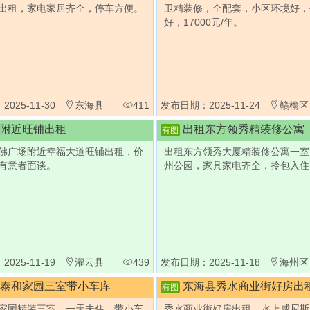
出租，家电家居齐全，停车方便。
卫精装修，全配套，小区环境好，
好，17000元/年。
025-11-30
东海县
411
发布日期：2025-11-24
赣榆区
附近旺铺出租
出租东方领秀精装修公寓
有图
佛广场附近幸福大道旺铺出租，价
出租东方领秀大厦精装修公寓一室
有意者面谈。
州公园，家具家电齐全，拎包入住
025-11-19
灌云县
439
发布日期：2025-11-18
海州区
泰和家园三室带小车库
东海县秀水商业街好房出
有图
家园精装三室，一天未住，带小车
秀水商业街好房出租，水上威尼斯