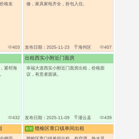
价格友
修，家具家电齐全，拎包入住。
403
发布日期：2025-11-23
海州区
407
出租西实小附近门面房
，紧邻海
幸福大道西实小附近门面房出租，价格面
。
议，有意者面谈。
432
发布日期：2025-11-09
灌云县
439
租
赣榆区青口镇单间出租
有图
步梯四
赣榆区青口镇单间出租，有空调、热水器、